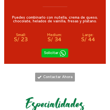
Puedes combinarlo con nutella, crema de queso,
chocolate, helados de vainilla, fresas y plátano.
Small:
Medium:
Large:
S/ 23
S/ 34
S/ 44
Solicitar
1
Contactar Ahora
Especialidades