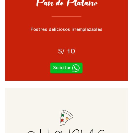
Pan de Platano
Postres deliciosos irremplazables
S/ 10
Solicitar