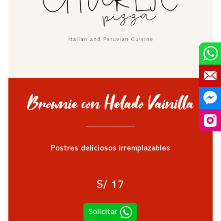
Brownie con Helado Vainilla
Postres deliciosos irremplazables
S/ 17
Solicitar