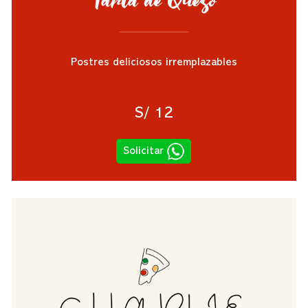
Tarta de Queso
Postres deliciosos irremplazables
S/ 12
Solicitar