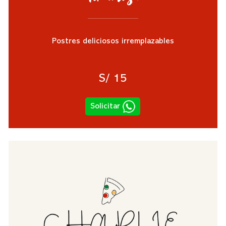
Postres deliciosos irremplazables
S/ 15
Solicitar